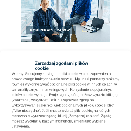
KOMUNIKATY PRASOWE
2023-05-10
Zarządzaj zgodami plików
Harden Construction osiągnął
cookie
kolejny kamień milowy: ponad 400
Witamy! Stosujemy niezbędne pliki cookie w celu zapewnienia
000 m² wybudowanej powierzchni
prawidłowego funkcjonowania serwisu. My i nasi partnerzy możemy
magazynowej
również wykorzystywać opcjonalne pliki cookie w innych celach, w
tym analitycznych i marketingowych. Korzystanie z opcjonalnych
W IV kwartale 2020 roku na rynek
plików cookie wymaga Twojej zgody, którą możesz wyrazić, klikając
Generalnych Wykonawców wszedł nowy
„Zaakceptuj wszystkie”. Jeśli nie wyrażasz zgody na
wykorzystywanie jakichkolwiek opcjonalnych plików cookie, kliknij
gracz - Harden Construction. Wystarczyły
„Tylko niezbędne”. Jeśli chcesz wybrać pliki cookie, na których
niecałe trzy lata, aby firma mogła…
stosowanie wyrażasz zgodę, kliknij „Zarządzaj cookies”. Zgodę
możesz wycofać w każdym momencie, zmieniając wybrane
ustawienia.