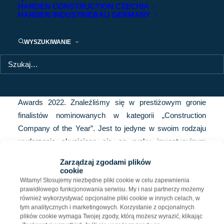
HARDEN CONSTRUCTION CZECHIA
HARDEN INDUSTRIEBAU GERMANY
12. edycja gali Eurobuild CEE Investment
Awards 2022
WYSZUKIWANIE
Sukcesy Harden Construction w realizacji obiektów
przemysłowo-magazynowych zostały wyróżnione
podczas 12. edycji gali Eurobuild CEE Investment
Awards 2022. Znaleźliśmy się w prestiżowym gronie
finalistów nominowanych w kategorii „Construction
Company of the Year”. Jest to jedyne w swoim rodzaju
wydarzenie skupiające się na rynku inwestycyjnym
nagradzające najlepszych inwestorów, deweloperów,
Zarządzaj zgodami plików
wyspecjalizowanych firm usługowych i konkretnych
cookie
projektów. Mieliśmy także przyjemność sponsorować
Witamy! Stosujemy niezbędne pliki cookie w celu zapewnienia
prawidłowego funkcjonowania serwisu. My i nasi partnerzy możemy
kategorię „Warehouse Investor” – gratulujemy zwycięzcy
również wykorzystywać opcjonalne pliki cookie w innych celach, w
firmie Fortress REIT.
tym analitycznych i marketingowych. Korzystanie z opcjonalnych
plików cookie wymaga Twojej zgody, którą możesz wyrazić, klikając