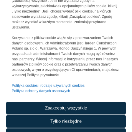
„Zaakceptuj wszystkie”. Jeśli nie wyrażasz zgody na
wykorzystywanie jakichkolwiek opcjonalnych plików cookie, kliknij
„Tylko niezbędne”. Jeśli chcesz wybrać pliki cookie, na których
stosowanie wyrażasz zgodę, kliknij „Zarządzaj cookies”. Zgodę
Kontakt dla mediów
możesz wycofać w każdym momencie, zmieniając wybrane
ustawienia.
Filip Lamański
Korzystanie z plików cookie wiąże się z przetwarzaniem Twoich
tel. +48 502 433 664
danych osobowych. Ich Administratorem jest Harden Construction
e-mail:
filip.lamanski@flexpr.pl
Poland sp. z o.o., Warszawa, Rondo Daszyńskiego 1. W pewnych
przypadkach administratorami Twoich danych mogą być również
nasi partnerzy. Więcej informacji o korzystaniu przez nas i naszych
partnerów z plików cookie oraz o przetwarzaniu Twoich danych
osobowych, w tym o przysługujących Ci uprawnieniach, znajdziesz
w naszej Polityce prywatności.
Polityka cookies i rodzaje używanych cookies
Polityka ochrony danych osobowych
Zaakceptuj wszystkie
Tylko niezbędne
KONTAKT