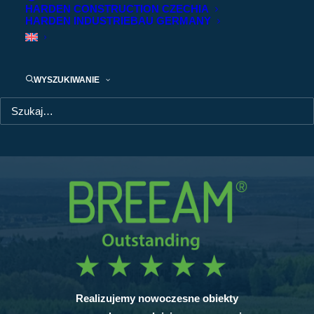
HARDEN CONSTRUCTION CZECHIA
HARDEN INDUSTRIEBAU GERMANY
g
Outstanding
Outstanding
Outstandin
WYSZUKIWANIE
Realizujemy nowoczesne obiekty