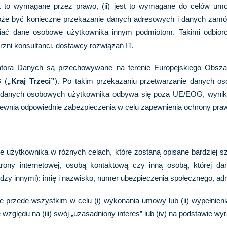
est to wymagane przez prawo, (ii) jest to wymagane do celów umo
oże być konieczne przekazanie danych adresowych i danych zam
niać dane osobowe użytkownika innym podmiotom. Takimi odbio
rzni konsultanci, dostawcy rozwiązań IT.
atora Danych są przechowywane na terenie Europejskiego Obsz
 (
„Kraj Trzeci”
). Po takim przekazaniu przetwarzanie danych o
anych osobowych użytkownika odbywa się poza UE/EOG, wynika t
pewnia odpowiednie zabezpieczenia w celu zapewnienia ochrony pra
 użytkownika w różnych celach, które zostaną opisane bardziej sz
strony internetowej, osobą kontaktową czy inną osobą, której
y innymi): imię i nazwisko, numer ubezpieczenia społecznego, adr
e przede wszystkim w celu (i) wykonania umowy lub (ii) wypełnie
ględu na (iii) swój „uzasadniony interes” lub (iv) na podstawie wy