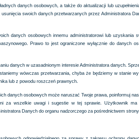
dnych danych osobowych, a także do aktualizacji lub uzupełnienia 
usunięcia swoich danych przetwarzanych przez Administratora Danyc
woich danych osobowych innemu administratorowi lub uzyskania 
szynowego. Prawo to jest ograniczone wyłącznie do danych oso
zaniu danych w uzasadnionym interesie Administratora danych. Spr
zestaniemy wówczas przetwarzania, chyba że będziemy w stanie w
nika lub z powodu roszczeń prawnych.
woich danych osobowych może naruszać Twoje prawa, poinformuj nas 
zni za wszelkie uwagi i sugestie w tej sprawie. Użytkownik ma
istratora Danych do organu nadzorczego za pośrednictwem strony ht
obowych odpowiedzialnego za sprawy z zakresu ochrony dany