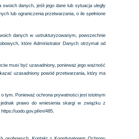
swoich danych, jeśli jego dane lub sytuacja uległy
h lub ograniczenia przetwarzania, o ile spełnione
swoich danych w ustrukturyzowanym, powszechnie
bowych, które Administrator Danych otrzymał od
zeciw musi być uzasadniony, ponieważ jego ważność
ykazać uzasadniony powód przetwarzania, który ma
o tym. Ponieważ ochrona prywatności jest istotnym
 jednak prawo do wniesienia skargi w związku z
tps://uodo.gov.pl/en/485.
ch osobowych. Kontakt z Koordynatorem Ochrony