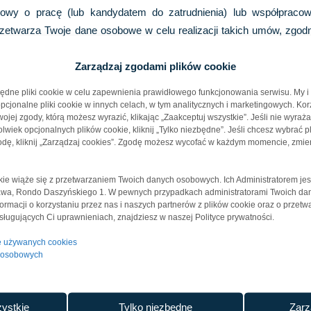
wy o pracę (lub kandydatem do zatrudnienia) lub współpracow
rzetwarza Twoje dane osobowe w celu realizacji takich umów, zgodn
ane osobowe w celu wypełnienia obowiązków wynikających z przepi
Zarządzaj zgodami plików cookie
ędne pliki cookie w celu zapewnienia prawidłowego funkcjonowania serwisu. My i
olwiek z naszych (obecnych lub potencjalnych) klientów, dosta
cjonalne pliki cookie w innych celach, w tym analitycznych i marketingowych. Kor
tratorem danych i zarządzania nimi. Niektóre dane osobowe mo
jej zgody, którą możesz wyrazić, klikając „Zaakceptuj wszystkie”. Jeśli nie wyraż
wiek opcjonalnych plików cookie, kliknij „Tylko niezbędne”. Jeśli chcesz wybrać pl
w Danych.
dę, kliknij „Zarządzaj cookies”. Zgodę możesz wycofać w każdym momencie, zmie
ika ze
strony internetowej Administratora
Danych, Administrato
okie wiąże się z przetwarzaniem Twoich danych osobowych. Ich Administratorem jes
także informacje o aktywności użytkownika na stronie internetowe
zawa, Rondo Daszyńskiego 1. W pewnych przypadkach administratorami Twoich d
trony internetowej zostały opisane poniżej, bardziej szczegółow
nformacji o korzystaniu przez nas i naszych partnerów z plików cookie oraz o przet
ługujących Ci uprawnieniach, znajdziesz w naszej Polityce prywatności.
je używanych cookies
nych może przetwarzać Twoje dane w celu
dochodzenia roszczeń
l
h osobowych
ych może wymagać
wyrażenia zgody na
przetwarzanie danych osob
ystkie
Tylko niezbędne
Zarz