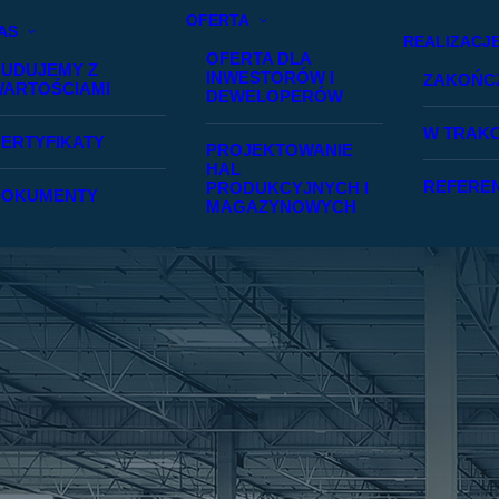
OFERTA
AS
REALIZACJ
OFERTA DLA
UDUJEMY Z
INWESTORÓW I
ZAKOŃC
ARTOŚCIAMI
DEWELOPERÓW
W TRAKC
ERTYFIKATY
PROJEKTOWANIE
HAL
REFERE
PRODUKCYJNYCH I
DOKUMENTY
MAGAZYNOWYCH