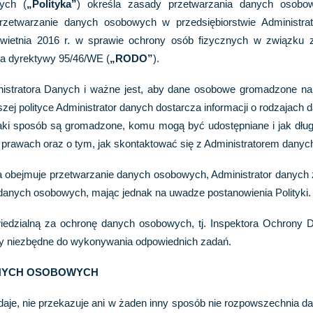
ych (
„Polityka”
) określa zasady przetwarzania danych osobo
 przetwarzanie danych osobowych w przedsiębiorstwie Administr
kwietnia 2016 r. w sprawie ochrony osób fizycznych w związku
ia dyrektywy 95/46/WE (
„RODO”
).
nistratora Danych i ważne jest, aby dane osobowe gromadzone n
ej polityce Administrator danych dostarcza informacji o rodzajac
 jaki sposób są gromadzone, komu mogą być udostępniane i jak dł
 prawach oraz o tym, jak skontaktować się z Administratorem danyc
a obejmuje przetwarzanie danych osobowych, Administrator danych 
anych osobowych, mając jednak na uwadze postanowienia Polityki.
iedzialną za ochronę danych osobowych, tj. Inspektora Ochrony 
oby niezbędne do wykonywania odpowiednich zadań.
ANYCH OSOBOWYCH
zedaje, nie przekazuje ani w żaden inny sposób nie rozpowszechnia 