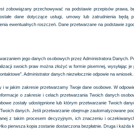
jest zobowiązany przechowywać na podstawie przepisów prawa, bę
ostałe dane dotyczące usługi, umowy lub zatrudnienia będą 
ienia ewentualnych roszczeń. Dane przetwarzane na podstawie zgod
warzaniem jego danych osobowych przez Administratora Danych. Poni
lizacji swoich praw można złożyć w formie pisemnej, wysyłając je 
 kontaktowe”. Administrator danych niezwłocznie odpowie na wniosek.
zy i w jakim zakresie przetwarzamy Twoje dane osobowe. W odpowi
informacje o zakresie i celach przetwarzania Twoich danych osob
obowe zostały udostępnione lub którym przetwarzanie Twoich dany
Twoich danych. Jeśli przetwarzanie obejmuje zautomatyzowane pode
zanej z takim procesem decyzyjnym, ich znaczeniu i oczekiwan
ko pierwsza kopia zostanie dostarczona bezpłatnie. Druga i każda k