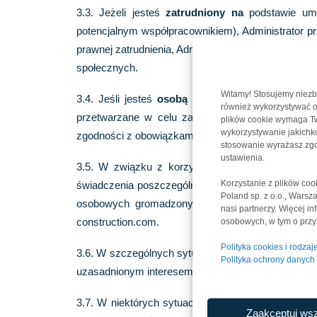
3.3. Jeżeli jesteś
zatrudniony na
podstawie umo
potencjalnym współpracownikiem), Administrator p
prawnej zatrudnienia, Administrator przetwarza d
społecznych.
Witamy! Stosujemy niezb
3.4. Jeśli jesteś
osobą kontaktową
dla któregok
również wykorzystywać op
przetwarzane w celu zawierania umów z Adminis
plików cookie wymaga Two
wykorzystywanie jakichkol
zgodności z obowiązkami prawnymi Administratoró
stosowanie wyrażasz zgo
ustawienia.
3.5. W związku z korzystaniem przez użytkown
Korzystanie z plików co
świadczenia poszczególnych oferowanych usług, a 
Poland sp. z o.o., Wars
osobowych gromadzonych podczas korzystania ze s
nasi partnerzy. Więcej i
construction.com.
osobowych, w tym o przys
Polityka cookies i rodza
3.6. W szczególnych sytuacjach Administrator Da
Polityka ochrony danyc
uzasadnionym interesem ochrony swoich praw.
3.7. W niektórych sytuacjach Administrator Dan
Zaakceptuj wsz