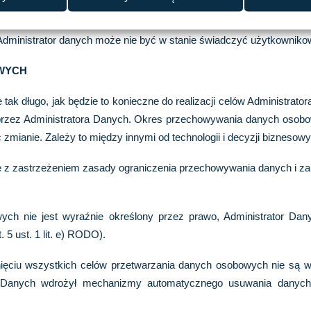
 należy do użytkownika i nie wiąże się z żadnymi negatywnymi ko
dę w dowolnym momencie. Wycofanie zgody nie ma wpływu na zg
ministrator danych może nie być w stanie świadczyć użytkownikow
OWYCH
ak długo, jak będzie to konieczne do realizacji celów Administrat
przez Administratora Danych. Okres przechowywania danych osob
zmianie. Zależy to między innymi od technologii i decyzji biznesow
e z zastrzeżeniem zasady ograniczenia przechowywania danych i za
ych nie jest wyraźnie określony przez prawo, Administrator Dan
5 ust. 1 lit. e) RODO).
nięciu wszystkich celów przetwarzania danych osobowych nie są 
or Danych wdrożył mechanizmy automatycznego usuwania danych