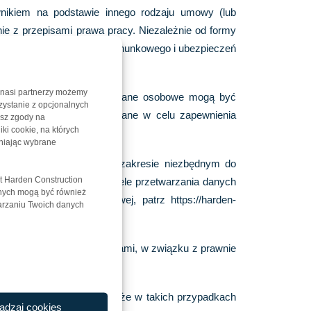
nikiem na podstawie innego rodzaju umowy (lub
ie z przepisami prawa pracy. Niezależnie od formy
sów prawa podatkowego, rachunkowego i ubezpieczeń
 nasi partnerzy możemy
wców lub partnerów, Twoje dane osobowe mogą być
zystanie z opcjonalnych
gą być również przetwarzane w celu zapewnienia
asz zgody na
iki cookie, na których
niając wybrane
r Danych zbiera dane w zakresie niezbędnym do
t Harden Construction
j. Szczegółowe zasady i cele przetwarzania danych
anych mogą być również
o na stronie internetowej, patrz https://harden-
warzaniu Twoich danych
ub obrony przed roszczeniami, w związku z prawnie
owych. Należy pamiętać, że w takich przypadkach
ądzaj cookies