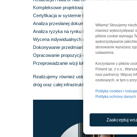
Kompleksowe projektowanie obiektów
Certyfikacja w systemie BREEAM lub innym wybra
Analiza przesłanej dokumentacji
Witamy! Stosujemy niezb
również wykorzystywać op
Analiza ryzyka na rynku budowlanym
plików cookie wymaga Two
Wycena indywidualnych rozwiązań najemcy
wykorzystywanie jakichkol
Dokonywanie przedmiarów robót budowlanych
stosowanie wyrażasz zgo
ustawienia.
Opracowanie propozycji optymalnych rozwiązań te
Przeprowadzanie wizji lokalnej dla danego projektu 
Korzystanie z plików co
Poland sp. z o.o., Wars
nasi partnerzy. Więcej i
Realizujemy również usługi niestandardowe i projek
osobowych, w tym o przys
dróg oraz całej infrastruktury towarzyszącej obiek
Polityka cookies i rodza
Polityka ochrony danyc
Zaakceptuj wsz