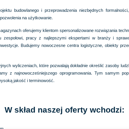
rojektu budowlanego i przeprowadzenia niezbędnych formalnośc
pozwolenia na użytkowanie.
azynach oferujemy klientom spersonalizowane rozwiązania technolo
mu zespołowi, pracy z najlepszymi ekspertami w branży i spraw
nwestycje. Budujemy nowoczesne centra logistyczne, obiekty pr
nych wyliczeniach, które pozwalają dokładnie określić zasoby ludz
stamy z najnowocześniejszego oprogramowania. Tym samym poprz
ysoką jakość i terminowość.
W skład naszej oferty wchodzi:
ym