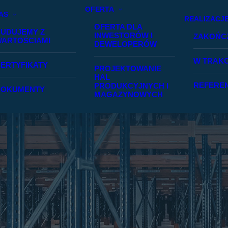
OFERTA
AS
REALIZACJ
OFERTA DLA
UDUJEMY Z
INWESTORÓW I
ZAKOŃC
ARTOŚCIAMI
DEWELOPERÓW
W TRAKC
ERTYFIKATY
PROJEKTOWANIE
HAL
REFERE
PRODUKCYJNYCH I
DOKUMENTY
MAGAZYNOWYCH