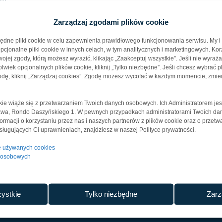
Zarządzaj zgodami plików cookie
nym przez inwestora
ędne pliki cookie w celu zapewnienia prawidłowego funkcjonowania serwisu. My i
cjonalne pliki cookie w innych celach, w tym analitycznych i marketingowych. Kor
jej zgody, którą możesz wyrazić, klikając „Zaakceptuj wszystkie”. Jeśli nie wyraż
wiek opcjonalnych plików cookie, kliknij „Tylko niezbędne”. Jeśli chcesz wybrać pl
dę, kliknij „Zarządzaj cookies”. Zgodę możesz wycofać w każdym momencie, zmie
chnicznych
pod kątem specyfikacji geotechnicznej i projektowej
okie wiąże się z przetwarzaniem Twoich danych osobowych. Ich Administratorem jes
zawa, Rondo Daszyńskiego 1. W pewnych przypadkach administratorami Twoich d
nformacji o korzystaniu przez nas i naszych partnerów z plików cookie oraz o przet
ty specjalne, takie jak wycena i budowa m.in. zielonych dachów, antr
ługujących Ci uprawnieniach, znajdziesz w naszej Polityce prywatności.
tom przemysłowo-logistycznym.
je używanych cookies
h osobowych
ystkie
Tylko niezbędne
Zarz
OFERTA NA ROZWÓJ TWOJEGO