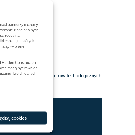
 nasi partnerzy możemy
zystanie z opcjonalnych
asz zgody na
iki cookie, na których
niając wybrane
t Harden Construction
anych mogą być również
warzaniu Twoich danych
esoli, chłodni, mroźni, łączników technologicznych,
ądzaj cookies
 BIZNESU