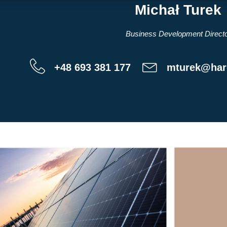
Michał Turek
Business Development Direct
+48 693 381 177
mturek@har