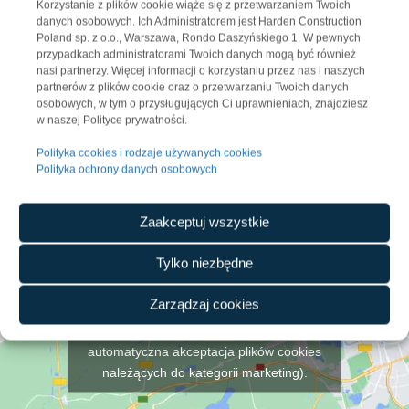
Korzystanie z plików cookie wiąże się z przetwarzaniem Twoich
danych osobowych. Ich Administratorem jest Harden Construction
Poland sp. z o.o., Warszawa, Rondo Daszyńskiego 1. W pewnych
przypadkach administratorami Twoich danych mogą być również
nasi partnerzy. Więcej informacji o korzystaniu przez nas i naszych
ODWIEDŹ NAS NA LINKEDIN
partnerów z plików cookie oraz o przetwarzaniu Twoich danych
osobowych, w tym o przysługujących Ci uprawnieniach, znajdziesz
w naszej Polityce prywatności.
ODWIEDŹ NAS NA YOUTUBE
Polityka cookies i rodzaje używanych cookies
Polityka ochrony danych osobowych
Zaakceptuj wszystkie
Tylko niezbędne
Zarządzaj cookies
Aby pokazać zawartość, kliknij tutaj (nastąpi
automatyczna akceptacja plików cookies
należących do kategorii marketing).