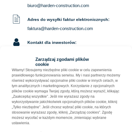
biuro@harden-construction.com
Adres do wysyłki faktur elektronicznych:
faktura@harden-construction.com
Kontakt dla inwestorów:
Michał Turek
Business Development Director
Zarządzaj zgodami plików
cookie
693 381 177
Witamy! Stosujemy niezbędne pliki cookie w celu zapewnienia
mturek@harden-construction.com
prawidłowego funkcjonowania serwisu. My i nasi partnerzy możemy
również wykorzystywać opcjonalne pliki cookie w innych celach, w
tym analitycznych i marketingowych. Korzystanie z opcjonalnych
Kontakt dla mediów:
plików cookie wymaga Twojej zgody, którą możesz wyrazić, klikając
„Zaakceptuj wszystkie”. Jeśli nie wyrażasz zgody na
Filip Lamański
wykorzystywanie jakichkolwiek opcjonalnych plików cookie, kliknij
502 433 664
„Tylko niezbędne”. Jeśli chcesz wybrać pliki cookie, na których
stosowanie wyrażasz zgodę, kliknij „Zarządzaj cookies”. Zgodę
Filip.lamanski@flexpr.pl
możesz wycofać w każdym momencie, zmieniając wybrane
ustawienia.