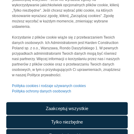
HARDEN CONSTRUCTION CZECHIA
wykorzystywanie jakichkolwiek opcjonalnych plików cookie, kliknij
HARDEN INDUSTRIEBAU GERMANY
„Tylko niezbędne”. Jeśli chcesz wybrać pliki cookie, na których
Harden Construction Poland Sp. z o.o.
stosowanie wyrażasz zgodę, kliknij „Zarządzaj cookies”. Zgodę
Rondo Daszyńskiego 1
możesz wycofać w każdym momencie, zmieniając wybrane
WYSZUKIWANIE
ustawienia.
00-843 Warszawa
Warsaw UNIT, piętro 27
Korzystanie z plików cookie wiąże się z przetwarzaniem Twoich
danych osobowych. Ich Administratorem jest Harden Construction
Poland sp. z o.o., Warszawa, Rondo Daszyńskiego 1. W pewnych
przypadkach administratorami Twoich danych mogą być również
nasi partnerzy. Więcej informacji o korzystaniu przez nas i naszych
partnerów z plików cookie oraz o przetwarzaniu Twoich danych
osobowych, w tym o przysługujących Ci uprawnieniach, znajdziesz
w naszej Polityce prywatności.
Polityka ochrony danych osobowych
Polityka cookies i rodzaje używanych cookies
Polityka ochrony danych osobowych
Telefon:
+48 22 26 70 700
E-mail:
biuro@harden-construction.com
Zaakceptuj wszystkie
NIP:
527 29 39 455
REGON:
38736653400000
Tylko niezbędne
KRS:
0000933149