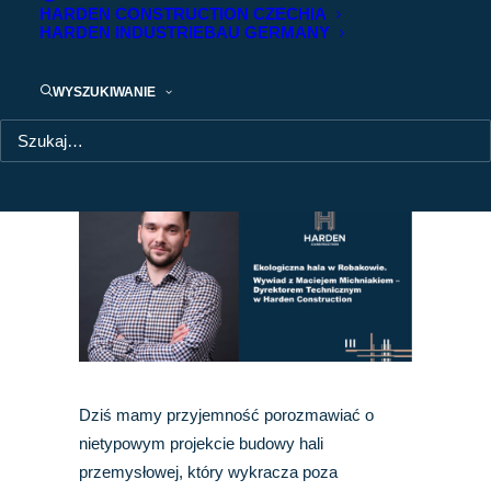
HARDEN CONSTRUCTION CZECHIA
HARDEN INDUSTRIEBAU GERMANY
Innowacje w praktyce: ekologiczna hala
przemysłowa dla giganta z branży
WYSZUKIWANIE
odzieżowej
Dziś mamy przyjemność porozmawiać o
nietypowym projekcie budowy hali
przemysłowej, który wykracza poza