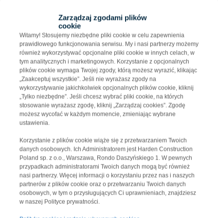
co pozwala na efektywne zarządzanie
Zarządzaj zgodami plików
zużyciem wody i minimalizację odpadów.
cookie
Biologiczna oczyszczalnia ścieków i system
Witamy! Stosujemy niezbędne pliki cookie w celu zapewnienia
prawidłowego funkcjonowania serwisu. My i nasi partnerzy możemy
odzysku wody szarej pozwalają nie tylko na
również wykorzystywać opcjonalne pliki cookie w innych celach, w
zminimalizowanie wpływu na środowisko, ale
tym analitycznych i marketingowych. Korzystanie z opcjonalnych
także na oszczędność znacznych ilości wody
plików cookie wymaga Twojej zgody, którą możesz wyrazić, klikając
„Zaakceptuj wszystkie”. Jeśli nie wyrażasz zgody na
pitnej, co jest naprawdę dużym krokiem w
wykorzystywanie jakichkolwiek opcjonalnych plików cookie, kliknij
kierunku zrównoważenia gospodarowania
„Tylko niezbędne”. Jeśli chcesz wybrać pliki cookie, na których
stosowanie wyrażasz zgodę, kliknij „Zarządzaj cookies”. Zgodę
zasobami. Jak wspominałem wcześniej, te
możesz wycofać w każdym momencie, zmieniając wybrane
rozwiązania „wodne” na placu budowy są
ustawienia.
wyjątkowe i rzadko spotykane w Polsce.
Korzystanie z plików cookie wiąże się z przetwarzaniem Twoich
Cieszę się, że możemy przyczynić się do
danych osobowych. Ich Administratorem jest Harden Construction
Poland sp. z o.o., Warszawa, Rondo Daszyńskiego 1. W pewnych
podniesienia standardów ekologicznych w
przypadkach administratorami Twoich danych mogą być również
budownictwie. To, co całkowicie świadczy o
nasi partnerzy. Więcej informacji o korzystaniu przez nas i naszych
innowacyjności tej budowy, to także bardzo
partnerów z plików cookie oraz o przetwarzaniu Twoich danych
osobowych, w tym o przysługujących Ci uprawnieniach, znajdziesz
zdecydowane zaangażowanie w praktykę
w naszej Polityce prywatności.
gospodarki cyrkularnej.