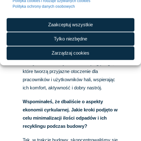
Polityka cookies i rodzaje używanych cookies
Polityka ochrony danych osobowych
A jakie elementy projektu mają pozytywny
wpływ na dobro pracowników obiektu?
Zaakceptuj wszystkie
W ramach projektu przewidziane zostały m.in.
przestrzenie rekreacyjne, łąki kwietne, boisko
Tylko niezbędne
do siatkówki plażowej, tor do gry w boule,
Zarządzaj cookies
urządzenia do kalisteniki, boisko do
koszykówki ulicznej oraz stół do ping ponga,
które tworzą przyjazne otoczenie dla
pracowników i użytkowników hali, wspierając
ich komfort, aktywność i dobry nastrój.
Wspominałeś, że dbaliście o aspekty
ekonomii cyrkularnej. Jakie kroki podjęto w
celu minimalizacji ilości odpadów i ich
recyklingu podczas budowy?
Tak, w trakcie budowy, skoncentrowaliśmy się