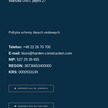
Warsaw UNIT, piętro 27
Polityka ochrony danych osobowych
Telefon:
+48 22 26 70 700
E-mail:
biuro@harden-construction.com
NIP:
527 29 39 455
REGON:
38736653400000
KRS:
0000933149
ODWIEDŹ NAS NA LINKEDIN
ODWIEDŹ NAS NA YOUTUBE