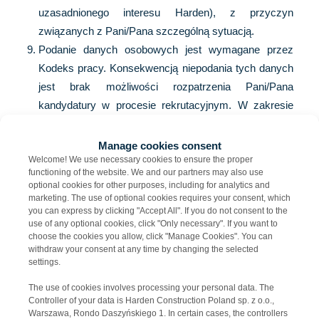
uzasadnionego interesu Harden), z przyczyn
związanych z Pani/Pana szczególną sytuacją.
Podanie danych osobowych jest wymagane przez
Kodeks pracy. Konsekwencją niepodania tych danych
jest brak możliwości rozpatrzenia Pani/Pana
kandydatury w procesie rekrutacyjnym. W zakresie
danych niewymaganych Kodeksem pracy, podanie
danych jest dobrowolne.
Manage cookies consent
Welcome! We use necessary cookies to ensure the proper
functioning of the website. We and our partners may also use
optional cookies for other purposes, including for analytics and
marketing. The use of optional cookies requires your consent, which
Pełna klauzula informacyjna dla
you can express by clicking "Accept All". If you do not consent to the
use of any optional cookies, click "Only necessary". If you want to
kandydatów na kontrakt
choose the cookies you allow, click "Manage Cookies". You can
withdraw your consent at any time by changing the selected
settings.
Administratorem Pani/Pana danych osobowych jest
Harden Construction Poland Sp. z o.o. („
Harden
”) z
The use of cookies involves processing your personal data. The
siedzibą w Warszawie, Rondo Daszyńskiego 1, 00-
Controller of your data is Harden Construction Poland sp. z o.o.,
Warszawa, Rondo Daszyńskiego 1. In certain cases, the controllers