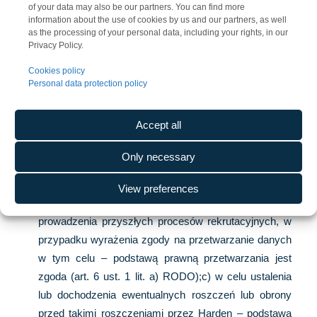
843 Warszawa. Może Pani/Pan skontaktować się z
of your data may also be our partners. You can find more
Administratorem poprzez adres e-
information about the use of cookies by us and our partners, as well
as the processing of your personal data, including your rights, in our
mail:rekrutacja@harden-construction.com, a także
Privacy Policy.
pisemnie na wskazany wyżej adres siedziby.
Cookies policy
Pani/Pana dane osobowe zawarte w aplikacji o pracę
Personal data protection policy
będą przetwarzane:a) w celu przeprowadzenia
rekrutacji – podstawą prawną przetwarzania danych
Accept all
zawartych w dokumentach aplikacyjnych jest prawnie
uzasadniony interes Administratora (art. 6 ust. 1 lit. f)
Only necessary
RODO); prawnie uzasadnionym interesem jest
przeprowadzenie procesu rekrutacji i wyłonienie osoby
View preferences
do zawarcia umowy o współpracę;b) dla celów
prowadzenia przyszłych procesów rekrutacyjnych, w
przypadku wyrażenia zgody na przetwarzanie danych
w tym celu – podstawą prawną przetwarzania jest
zgoda (art. 6 ust. 1 lit. a) RODO);c) w celu ustalenia
lub dochodzenia ewentualnych roszczeń lub obrony
przed takimi roszczeniami przez Harden – podstawą