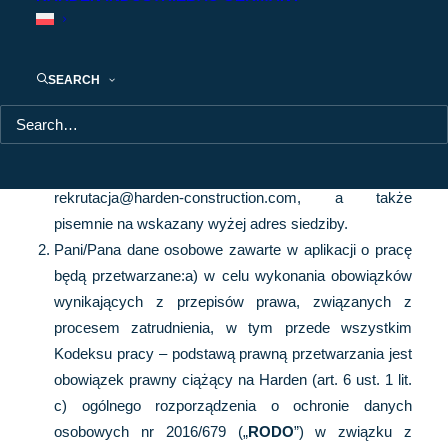
kandydatów na umowie o pracę
Administratorem Pani/Pana danych osobowych jest
SEARCH
Harden Construction Poland Sp. z o.o. („
Harden
”) z
siedzibą w Warszawie, Rondo Daszyńskiego 1, 00-
843 Warszawa. Może Pani/Pan skontaktować się z
Administratorem poprzez adres e-mail:
rekrutacja@harden-construction.com, a także
pisemnie na wskazany wyżej adres siedziby.
Pani/Pana dane osobowe zawarte w aplikacji o pracę
będą przetwarzane:a) w celu wykonania obowiązków
wynikających z przepisów prawa, związanych z
procesem zatrudnienia, w tym przede wszystkim
Kodeksu pracy – podstawą prawną przetwarzania jest
obowiązek prawny ciążący na Harden (art. 6 ust. 1 lit.
c) ogólnego rozporządzenia o ochronie danych
osobowych nr 2016/679 („
RODO
”) w związku z