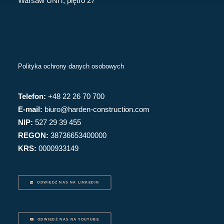
Warsaw UNIT, piętro 27
Polityka ochrony danych osobowych
Telefon:
+48 22 26 70 700
E-mail:
biuro@harden-construction.com
NIP:
527 29 39 455
REGON:
38736653400000
KRS:
0000933149
ODWIEDŹ NAS NA LINKEDIN
ODWIEDŹ NAS NA YOUTUBE