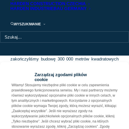
HARDEN CONSTRUCTION CZECHIA
HARDEN INDUSTRIEBAU GERMANY
300 000 m. kw. w ciągu dwóch lat
działalności firmy
WYSZUKIWANIE
Dwa lata temu rozpoczęliśmy naszą misję dostarczania
najwyższej jakości powierzchni logistycznych jako
Generalny Wykonawca. W dniu dzisiejszym
zakończyliśmy budowę 300 000 metrów kwadratowych
na terenie Warszawy, Łodzi, Poznania i Katowic z
certyfikatem BREAAM na poziomie Excellent i Very
Zarządzaj zgodami plików
cookie
Good.
Witamy! Stosujemy niezbędne pliki cookie w celu zapewnienia
prawidłowego funkcjonowania serwisu. My i nasi partnerzy możemy
również wykorzystywać opcjonalne pliki cookie w innych celach, w
tym analitycznych i marketingowych. Korzystanie z opcjonalnych
plików cookie wymaga Twojej zgody, którą możesz wyrazić, klikając
Kontakt dla mediów
„Zaakceptuj wszystkie”. Jeśli nie wyrażasz zgody na
wykorzystywanie jakichkolwiek opcjonalnych plików cookie, kliknij
„Tylko niezbędne”. Jeśli chcesz wybrać pliki cookie, na których
Filip Lamański
stosowanie wyrażasz zgodę, kliknij „Zarządzaj cookies”. Zgodę