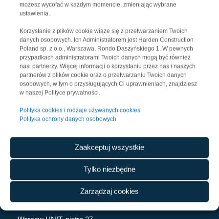
tel. +48 502 433 664
możesz wycofać w każdym momencie, zmieniając wybrane
ustawienia.
e-mail:
filip.lamanski@flexpr.pl
Korzystanie z plików cookie wiąże się z przetwarzaniem Twoich
danych osobowych. Ich Administratorem jest Harden Construction
Poland sp. z o.o., Warszawa, Rondo Daszyńskiego 1. W pewnych
przypadkach administratorami Twoich danych mogą być również
nasi partnerzy. Więcej informacji o korzystaniu przez nas i naszych
partnerów z plików cookie oraz o przetwarzaniu Twoich danych
osobowych, w tym o przysługujących Ci uprawnieniach, znajdziesz
w naszej Polityce prywatności.
Polityka cookies i rodzaje używanych cookies
Polityka ochrony danych osobowych
Zaakceptuj wszystkie
KONTAKT
Tylko niezbędne
Harden Construction Poland Sp. z o.o.
Zarządzaj cookies
Rondo Daszyńskiego 1
00-843 Warszawa