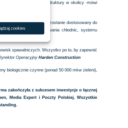
czona do istniejącej infrastruktury w okolicy -mówi
. W związku z tym obiekt zostanie dostosowany do
ądzaj cookies
nych dla pieców do lutowania chłodnic, systemu
anowisk spawalniczych. Wszystko po to, by zapewnić
 Dyrektor Operacyjny
Harden Construction
ny biologicznie czynne (ponad 50 000 mkw zieleni),
irma zakończyła z sukcesem inwestycje o łącznej
en, Media Expert i Poczty Polskiej. Wszystkie
standing.