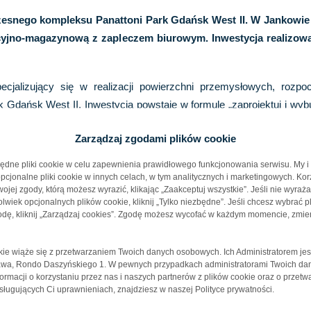
snego kompleksu Panattoni Park Gdańsk West II. W Jankowie 
ukcyjno-magazynową z zapleczem biurowym. Inwestycja realizow
cjalizujący się w realizacji powierzchni przemysłowych, rozp
dańsk West II. Inwestycja powstaje w formule „zaprojektuj i wybu
Zarządzaj zgodami plików cookie
Gdańskim, zaledwie kilometr od kluczowego węzła komunikacyjn
ędne pliki cookie w celu zapewnienia prawidłowego funkcjonowania serwisu. My i
portową w obrębie Trójmiasta i regionu.
cjonalne pliki cookie w innych celach, w tym analitycznych i marketingowych. Kor
jej zgody, którą możesz wyrazić, klikając „Zaakceptuj wszystkie”. Jeśli nie wyraż
0 000 mkw
, w tym:
wiek opcjonalnych plików cookie, kliknij „Tylko niezbędne”. Jeśli chcesz wybrać pl
dę, kliknij „Zarządzaj cookies”. Zgodę możesz wycofać w każdym momencie, zmie
okie wiąże się z przetwarzaniem Twoich danych osobowych. Ich Administratorem jes
zawa, Rondo Daszyńskiego 1. W pewnych przypadkach administratorami Twoich d
nformacji o korzystaniu przez nas i naszych partnerów z plików cookie oraz o przet
ługujących Ci uprawnieniach, znajdziesz w naszej Polityce prywatności.
m. Jednym z większych wyzwań inżynieryjnych będzie budowa niem