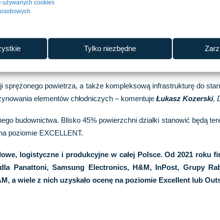
je używanych cookies
jnej i 300 metrów systemu tłocznego. Cała instalacja zostanie włą
h osobowych
Construction.
firma NRF – wiodący dostawca i producent rozwiązań chłodniczych
ystkie
Tylko niezbędne
Zarz
 obejmie m.in. instalację wysokowydajnych systemów wentylacyj
zynu materiałów chemicznych i spawalniczych .
i sprężonego powietrza, a także kompleksową infrastrukturę do st
gazynowania elementów chłodniczych – komentuje
Łukasz Kozerski
,
go budownictwa. Blisko 45% powierzchni działki stanowić będą tere
M na poziomie EXCELLENT.
łowe, logistyczne i produkcyjne w całej Polsce. Od 2021 roku f
. dla Panattoni, Samsung Electronics, H&M, InPost, Grupy Rab
M, a wiele z nich uzyska
ło ocen
ę na poziomie Excellent lub Out