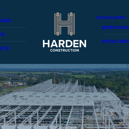
E
AKTUALNOŚCI
ZONE
BIURO PRA
IE
SOCIAL MED
NCJE