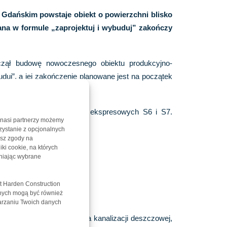
Gdańskim powstaje obiekt o powierzchni blisko
ana w formule „zaprojektuj i wybuduj” zakończy
oczął budowę nowoczesnego obiektu produkcyjno-
duj”, a jej zakończenie planowane jest na początek
ego – skrzyżowania dróg ekspresowych S6 i S7.
 nasi partnerzy możemy
zystanie z opcjonalnych
asz zgody na
iki cookie, na których
niając wybrane
t Harden Construction
anych mogą być również
warzaniu Twoich danych
al kilometrowego odcinka kanalizacji deszczowej,