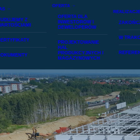
OFERTA
AS
REALIZACJ
OFERTA DLA
UDUJEMY Z
INWESTORÓW I
ZAKOŃC
ARTOŚCIAMI
DEWELOPERÓW
W TRAKC
ERTYFIKATY
PROJEKTOWANIE
HAL
REFERE
PRODUKCYJNYCH I
DOKUMENTY
MAGAZYNOWYCH