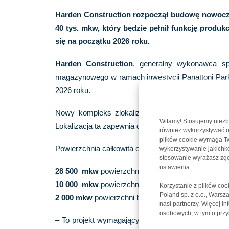
Harden Construction rozpoczął budowę nowocze
40 tys. mkw, który będzie pełnił funkcję prod
się na początku 2026 roku.
Harden Construction
, generalny wykonawca spe
magazynowego w ramach inwestycji Panattoni Park G
2026 roku.
Nowy kompleks zlokalizowany jest w Jankowie 
Witamy! Stosujemy niezb
Lokalizacja ta zapewnia doskonałą dostępność trans
również wykorzystywać op
plików cookie wymaga Two
Powierzchnia całkowita obiektu wyniesie
prawie 4
wykorzystywanie jakichkol
stosowanie wyrażasz zgo
ustawienia.
28 500 mkw
powierzchni magazynowej,
10 000 mkw
powierzchni produkcyjnej,
Korzystanie z plików co
Poland sp. z o.o., Wars
2 000 mkw
powierzchni biurowej.
nasi partnerzy. Więcej i
osobowych, w tym o przys
– To projekt wymagający pod względem techniczny