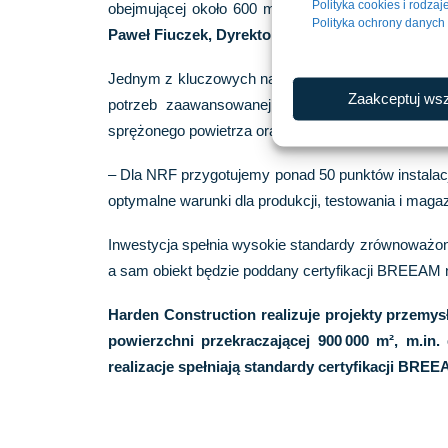
Polityka cookies i rodza
obejmującej około 600 metrów kanalizacji grawitacy
Polityka ochrony danyc
Paweł Fiuczek, Dyrektor Zarządzający w Harden 
Jednym z kluczowych najemców inwestycji będzie 
Zaakceptuj wsz
potrzeb zaawansowanej produkcji . Zakres prac
sprężonego powietrza oraz specjalistycznego maga
– Dla NRF przygotujemy ponad 50 punktów instalacj
optymalne warunki dla produkcji, testowania i ma
Inwestycja spełnia wysokie standardy zrównoważone
a sam obiekt będzie poddany certyfikacji BREEA
Harden Construction realizuje projekty przemys
powierzchni przekraczającej 900
000 m
², m.in
realizacje spe
łniaj
ą standardy certyfikacji BREEA