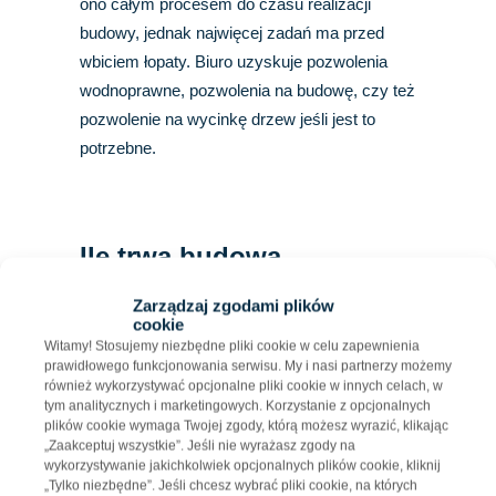
ono całym procesem do czasu realizacji
budowy, jednak najwięcej zadań ma przed
wbiciem łopaty. Biuro uzyskuje pozwolenia
wodnoprawne, pozwolenia na budowę, czy też
pozwolenie na wycinkę drzew jeśli jest to
potrzebne.
Ile trwa budowa
magazynu?
Zarządzaj zgodami plików
cookie
Po uzyskaniu wszelkich procedur rozpoczyna
Witamy! Stosujemy niezbędne pliki cookie w celu zapewnienia
się budowa. Na plac budowy wchodzi zespół
prawidłowego funkcjonowania serwisu. My i nasi partnerzy możemy
również wykorzystywać opcjonalne pliki cookie w innych celach, w
realizacyjny z kierownikiem projektu,
tym analitycznych i marketingowych. Korzystanie z opcjonalnych
kierownikiem budowy i zespołem
plików cookie wymaga Twojej zgody, którą możesz wyrazić, klikając
„Zaakceptuj wszystkie”. Jeśli nie wyrażasz zgody na
technicznym. W czasie tego procesu – mimo,
wykorzystywanie jakichkolwiek opcjonalnych plików cookie, kliknij
że wykonało dużą część swoich prac – biuro
„Tylko niezbędne”. Jeśli chcesz wybrać pliki cookie, na których