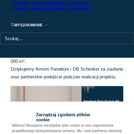
HARDEN CONSTRUCTION CZECHIA
HARDEN INDUSTRIEBAU GERMANY
Panattoni Park Poznań XII w Plewiskach
(woj. wielkopolskie) ukończone
WYSZUKIWANIE
Do portfolio naszych zakończonych projektów dołącza
kolejna realizacja – Panattoni Park Poznań XII w
Plewiskach (woj. wielkopolskie) o powierzchni blisko 35
000 m².
Dziękujemy firmom Panattoni i DB Schenker za zaufanie
oraz partnerskie podejście podczas realizacji projektu.
Aby pokazać zawartość, kliknij tutaj (nastąpi
Zarządzaj zgodami plików
automatyczna akceptacja plików cookies
cookie
należących do kategorii marketing).
Witamy! Stosujemy niezbędne pliki cookie w celu zapewnienia
prawidłowego funkcjonowania serwisu. My i nasi partnerzy możemy