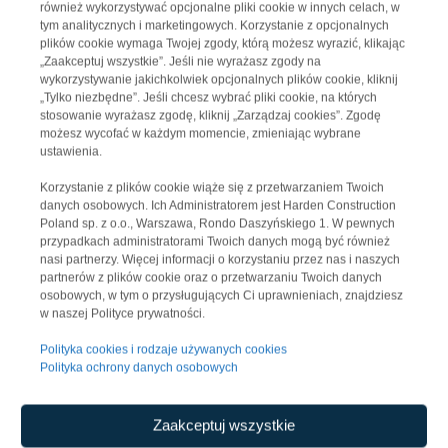
również wykorzystywać opcjonalne pliki cookie w innych celach, w
tym analitycznych i marketingowych. Korzystanie z opcjonalnych
plików cookie wymaga Twojej zgody, którą możesz wyrazić, klikając
„Zaakceptuj wszystkie”. Jeśli nie wyrażasz zgody na
wykorzystywanie jakichkolwiek opcjonalnych plików cookie, kliknij
#WeAreHarden#budowa #construction
„Tylko niezbędne”. Jeśli chcesz wybrać pliki cookie, na których
stosowanie wyrażasz zgodę, kliknij „Zarządzaj cookies”. Zgodę
możesz wycofać w każdym momencie, zmieniając wybrane
ustawienia.
Kontakt dla mediów
Korzystanie z plików cookie wiąże się z przetwarzaniem Twoich
danych osobowych. Ich Administratorem jest Harden Construction
Poland sp. z o.o., Warszawa, Rondo Daszyńskiego 1. W pewnych
Filip Lamański
przypadkach administratorami Twoich danych mogą być również
tel. +48 502 433 664
nasi partnerzy. Więcej informacji o korzystaniu przez nas i naszych
e-mail:
filip.lamanski@flexpr.pl
partnerów z plików cookie oraz o przetwarzaniu Twoich danych
osobowych, w tym o przysługujących Ci uprawnieniach, znajdziesz
w naszej Polityce prywatności.
Polityka cookies i rodzaje używanych cookies
Polityka ochrony danych osobowych
Zaakceptuj wszystkie