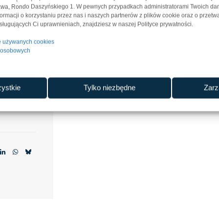
zawa, Rondo Daszyńskiego 1. W pewnych przypadkach administratorami Twoich d
nformacji o korzystaniu przez nas i naszych partnerów z plików cookie oraz o przet
ługujących Ci uprawnieniach, znajdziesz w naszej Polityce prywatności.
tyczne
je używanych cookies
k
h osobowych
ystkie
Tylko niezbędne
Zarz