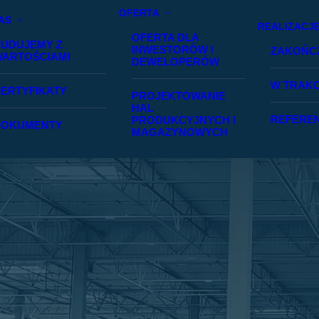
OFERTA
AS
REALIZACJ
OFERTA DLA
UDUJEMY Z
INWESTORÓW I
ZAKOŃC
ARTOŚCIAMI
DEWELOPERÓW
W TRAKC
ERTYFIKATY
PROJEKTOWANIE
HAL
REFERE
PRODUKCYJNYCH I
DOKUMENTY
MAGAZYNOWYCH