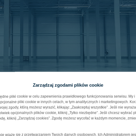
Zarządzaj zgodami plików cookie
ędne pliki cookie w celu zapewnienia prawidłowego funkcjonowania serwisu. My i
cjonalne pliki cookie w innych celach, w tym analitycznych i marketingowych. Kor
jej zgody, którą możesz wyrazić, klikając „Zaakceptuj wszystkie”. Jeśli nie wyraż
wiek opcjonalnych plików cookie, kliknij „Tylko niezbędne”. Jeśli chcesz wybrać pl
ne
dę, kliknij „Zarządzaj cookies”. Zgodę możesz wycofać w każdym momencie, zmie
okie wiąże się z przetwarzaniem Twoich danych osobowych. Ich Administratorem jes