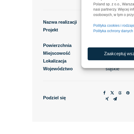
Poland sp. z o.o., Wars
nasi partnerzy. Więcej i
osobowych, w tym o przys
Nazwa realizacji
Centrum logis
Polityka cookies i rodza
Projekt
Panattoni Par
Polityka ochrony danyc
Sosnowiec V
Powierzchnia
11 000 m²
Miejscowość
Sosnowiec
Zaakceptuj wsz
Lokalizacja
Sosnowiec
Województwo
śląskie
Podziel się