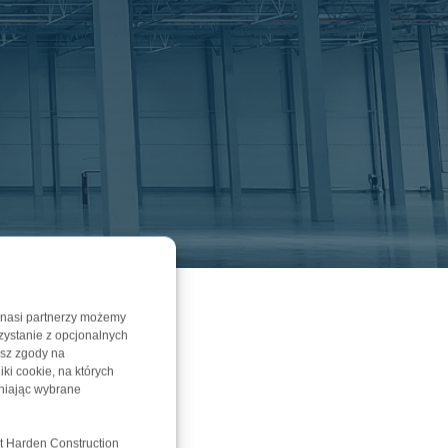
 nasi partnerzy możemy
zystanie z opcjonalnych
asz zgody na
iki cookie, na których
niając wybrane
t Harden Construction