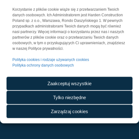
Korzystanie z plików cookie wiąże się z przetwarzaniem Twoich
danych osobowych. Ich Administratorem jest Harden Construction
Poland sp. z o.o., Warszawa, Rondo Daszyńskiego 1. W pewnych
przypadkach administratorami Twoich danych mogą być również
nasi partnerzy. Więcej informacji o korzystaniu przez nas i naszych
partnerów z plików cookie oraz o przetwarzaniu Twoich danych
osobowych, w tym o przysługujących Ci uprawnieniach, znajdziesz
w naszej Polityce prywatności.
Polityka cookies i rodzaje używanych cookies
Polityka ochrony danych osobowych
KONTAKT
Zaakceptuj wszystkie
Harden Construction Poland Sp. z o.o.
Tylko niezbędne
Rondo Daszyńskiego 1
00-843 Warszawa
Zarządzaj cookies
Warsaw UNIT, piętro 27