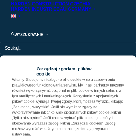
HARDEN CONSTRUCTION CZECHIA
Panattoni Park Gliwice
HARDEN INDUSTRIEBAU GERMANY
Budowa w trakcie realizacji
WYSZUKIWANIE
Powierzchnia
80 000 m²
Miejscowość
Gliwice
Województwo
śląskie
Komunikacja
A4
Zarządzaj zgodami plików
cookie
Certyfikacja
BREEAM Excellent
Witamy! Stosujemy niezbędne pliki cookie w celu zapewnienia
prawidłowego funkcjonowania serwisu. My i nasi partnerzy możemy
również wykorzystywać opcjonalne pliki cookie w innych celach, w
tym analitycznych i marketingowych. Korzystanie z opcjonalnych
plików cookie wymaga Twojej zgody, którą możesz wyrazić, klikając
Podziel się
„Zaakceptuj wszystkie”. Jeśli nie wyrażasz zgody na
wykorzystywanie jakichkolwiek opcjonalnych plików cookie, kliknij
„Tylko niezbędne”. Jeśli chcesz wybrać pliki cookie, na których
stosowanie wyrażasz zgodę, kliknij „Zarządzaj cookies”. Zgodę
możesz wycofać w każdym momencie, zmieniając wybrane
ustawienia.