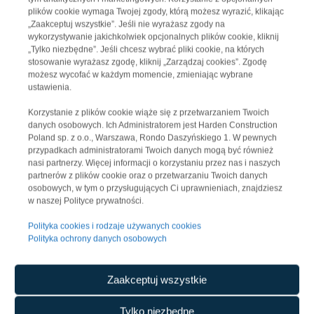
plików cookie wymaga Twojej zgody, którą możesz wyrazić, klikając
„Zaakceptuj wszystkie”. Jeśli nie wyrażasz zgody na
wykorzystywanie jakichkolwiek opcjonalnych plików cookie, kliknij
„Tylko niezbędne”. Jeśli chcesz wybrać pliki cookie, na których
stosowanie wyrażasz zgodę, kliknij „Zarządzaj cookies”. Zgodę
możesz wycofać w każdym momencie, zmieniając wybrane
ustawienia.
Korzystanie z plików cookie wiąże się z przetwarzaniem Twoich
danych osobowych. Ich Administratorem jest Harden Construction
Poland sp. z o.o., Warszawa, Rondo Daszyńskiego 1. W pewnych
przypadkach administratorami Twoich danych mogą być również
nasi partnerzy. Więcej informacji o korzystaniu przez nas i naszych
partnerów z plików cookie oraz o przetwarzaniu Twoich danych
Panattoni Park Grodzisk V
osobowych, w tym o przysługujących Ci uprawnieniach, znajdziesz
w naszej Polityce prywatności.
Polityka cookies i rodzaje używanych cookies
Polityka ochrony danych osobowych
Zaakceptuj wszystkie
Tylko niezbędne