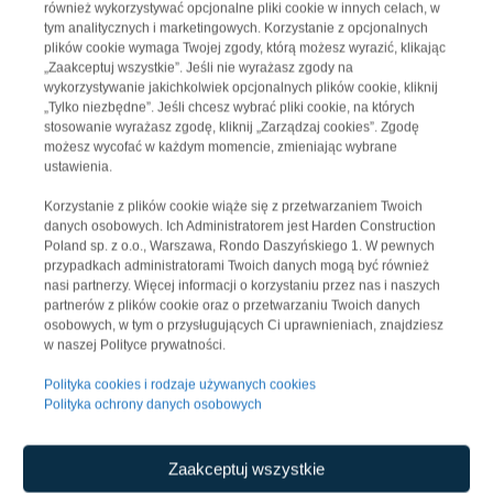
najnowszej fazy inwestycji dostarczył infrastrukturę
również wykorzystywać opcjonalne pliki cookie w innych celach, w
tym analitycznych i marketingowych. Korzystanie z opcjonalnych
obejmującą 27 600 mkw. powierzchni magazynowej, 9
plików cookie wymaga Twojej zgody, którą możesz wyrazić, klikając
200 mkw. przestrzeni produkcyjnej oraz 2 000 mkw.
„Zaakceptuj wszystkie”. Jeśli nie wyrażasz zgody na
wykorzystywanie jakichkolwiek opcjonalnych plików cookie, kliknij
zaplecza biurowego. Projekt uzyskał certyfikat BREEAM
„Tylko niezbędne”. Jeśli chcesz wybrać pliki cookie, na których
na poziomie Excellent.
stosowanie wyrażasz zgodę, kliknij „Zarządzaj cookies”. Zgodę
możesz wycofać w każdym momencie, zmieniając wybrane
ustawienia.
Realizacja projektu wymagała zaawansowanych prac
inżynieryjnych, w tym budowy blisko kilometrowego
Korzystanie z plików cookie wiąże się z przetwarzaniem Twoich
danych osobowych. Ich Administratorem jest Harden Construction
odcinka specjalistycznej kanalizacji deszczowej.
Poland sp. z o.o., Warszawa, Rondo Daszyńskiego 1. W pewnych
Kluczowa część obiektu została w pełni dostosowana do
przypadkach administratorami Twoich danych mogą być również
restrykcyjnych wymagań najemcy, firmy NRF –
nasi partnerzy. Więcej informacji o korzystaniu przez nas i naszych
partnerów z plików cookie oraz o przetwarzaniu Twoich danych
wiodącego dostawcy rozwiązań chłodniczych. Harden
osobowych, w tym o przysługujących Ci uprawnieniach, znajdziesz
Construction wyposażył halę w wysokowydajne systemy
w naszej Polityce prywatności.
wentylacyjne dla pieców do lutowania, rozbudowaną sieć
Polityka cookies i rodzaje używanych cookies
sprężonego powietrza oraz dedykowany magazyn
Polityka ochrony danych osobowych
materiałów chemicznych.
Zaakceptuj wszystkie
Pomyślne zakończenie prac w Jankowie Gdańskim