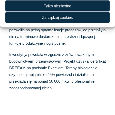
umacnia pozycję Harden Construction jako lidera w
Tylko niezbędne
realizacji obiektów przemysłowych o wysokim stopniu
skomplikowania technologicznego. Realizacja inwestycji
Zarządzaj cookies
w formule „Design&Build” („Zaprojektuj i Wybuduj”)
pozwoliła na pełną optymalizację procesów, co przełożyło
się na terminowe dostarczenie przestrzeni łączącej
funkcje produkcyjne i logistyczne.
Inwestycja powstała w zgodzie z zrównoważonym
budownictwem przemysłowym. Projekt uzyskał certyfikat
BREEAM na poziomie Excellent. Tereny biologicznie
czynne zajmują blisko 45% powierzchni działki, co
przekłada się na ponad 50 000 mkw. profesjonalnie
zagospodarowanej zieleni.