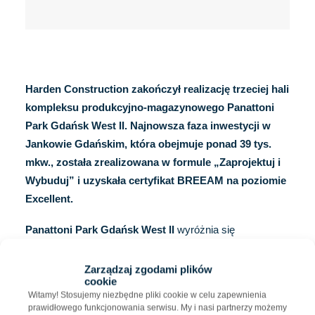
Harden Construction zakończył realizację trzeciej hali
kompleksu produkcyjno-magazynowego Panattoni
Park Gdańsk West II. Najnowsza faza inwestycji w
Jankowie Gdańskim, która obejmuje ponad 39 tys.
mkw., została zrealizowana w formule „Zaprojektuj i
Wybuduj” i uzyskała certyfikat BREEAM na poziomie
Excellent.
Panattoni Park Gdańsk West II
wyróżnia się
strategiczną lokalizacją w bezpośrednim sąsiedztwie
węzła dróg ekspresowych S6 i S7, co zapewnia
Zarządzaj zgodami plików
cookie
optymalną komunikację z całym regionem Trójmiasta.
Witamy! Stosujemy niezbędne pliki cookie w celu zapewnienia
Harden Construction jako generalny wykonawca
prawidłowego funkcjonowania serwisu. My i nasi partnerzy możemy