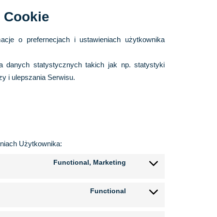
i Cookie
cje o prefernecjach i ustawieniach użytkownika
a danych statystycznych takich jak np. statystyki
y i ulepszania Serwisu.
eniach Użytkownika:
Functional, Marketing
Consent
to
Functional
service
Consent
google-
to