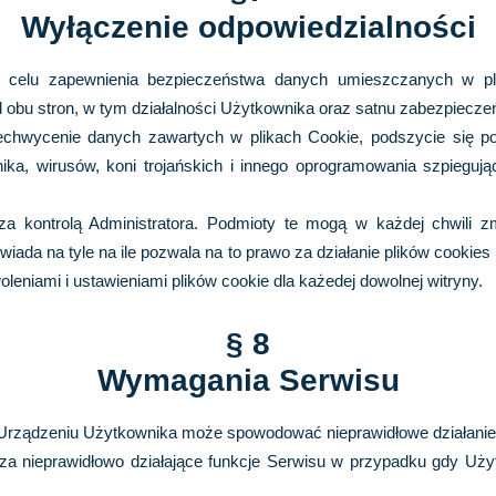
Wyłączenie odpowiedzialności
 w celu zapewnienia bezpieczeństwa danych umieszczanych w p
obu stron, w tym działalności Użytkownika oraz satnu zabezpieczeń
rzechwycenie danych zawartych w plikach Cookie, podszycie się po
ika, wirusów, koni trojańskich i innego oprogramowania szpiegu
a kontrolą Administratora. Podmioty te mogą w każdej chwili z
owiada na tyle na ile pozwala na to prawo za działanie plików cooki
eniami i ustawieniami plików cookie dla każedej dowolnej witryny.
§ 8
Wymagania Serwisu
 Urządzeniu Użytkownika może spowodować nieprawidłowe działanie n
i za nieprawidłowo działające funkcje Serwisu w przypadku gdy Uż