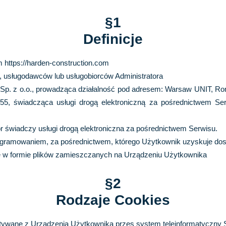
§1
Definicje
em
https://harden-construction.com
, usługodawców lub usługobiorców Administratora
Sp. z o.o.
, prowadząca działalność pod adresem:
Warsaw UNIT, Ro
55
, świadcząca usługi drogą elektroniczną za pośrednictwem Se
tor świadczy usługi drogą elektroniczna za pośrednictwem Serwisu.
rogramowaniem, za pośrednictwem, którego Użytkownik uzyskuje dos
 w formie plików zamieszczanych na Urządzeniu Użytkownika
§2
Rodzaje Cookies
ytywane z Urządzenia Użytkownika przes system teleinformatyczny 