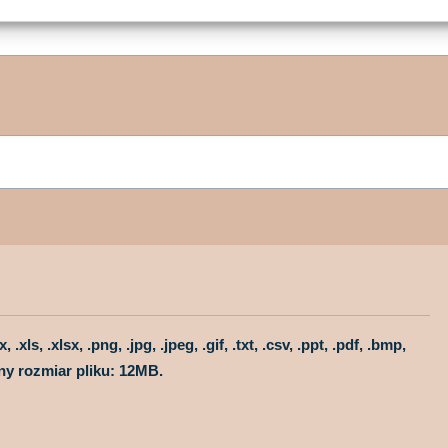
ls, .xlsx, .png, .jpg, .jpeg, .gif, .txt, .csv, .ppt, .pdf, .bmp,
alny rozmiar pliku: 12MB.