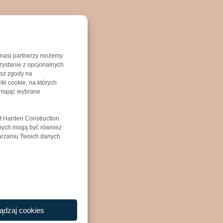
 nasi partnerzy możemy
zystanie z opcjonalnych
asz zgody na
iki cookie, na których
niając wybrane
t Harden Construction
anych mogą być również
warzaniu Twoich danych
ądzaj cookies