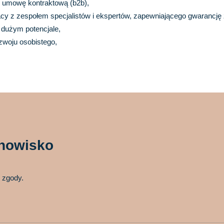
z umowę kontraktową (b2b),
y z zespołem specjalistów i ekspertów, zapewniającego gwarancję
 dużym potencjale,
zwoju osobistego,
anowisko
 zgody.