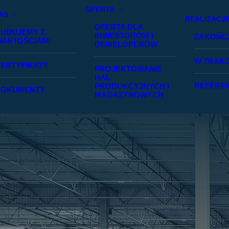
OFERTA
AS
REALIZACJ
OFERTA DLA
UDUJEMY Z
INWESTORÓW I
ZAKOŃC
ARTOŚCIAMI
DEWELOPERÓW
W TRAKC
ERTYFIKATY
PROJEKTOWANIE
HAL
REFERE
PRODUKCYJNYCH I
DOKUMENTY
MAGAZYNOWYCH