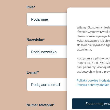
Imię*
Witamy! Stosujemy niezb
również wykorzystywać op
plików cookie wymaga Two
Nazwisko*
wykorzystywanie jakichkol
stosowanie wyrażasz zgo
ustawienia.
Korzystanie z plików co
Poland sp. z o.o., Wars
nasi partnerzy. Więcej i
osobowych, w tym o przys
E-mail*
Polityka cookies i rodza
Polityka ochrony danyc
Zaakceptuj wsz
Numer telefonu*