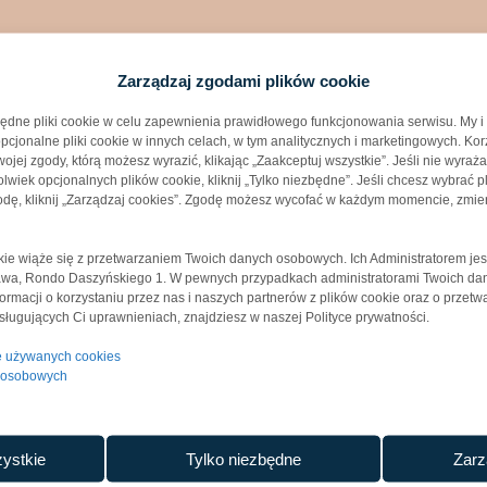
Zarządzaj zgodami plików cookie
ędne pliki cookie w celu zapewnienia prawidłowego funkcjonowania serwisu. My i
cjonalne pliki cookie w innych celach, w tym analitycznych i marketingowych. Kor
jej zgody, którą możesz wyrazić, klikając „Zaakceptuj wszystkie”. Jeśli nie wyraż
wiek opcjonalnych plików cookie, kliknij „Tylko niezbędne”. Jeśli chcesz wybrać pl
dę, kliknij „Zarządzaj cookies”. Zgodę możesz wycofać w każdym momencie, zmie
okie wiąże się z przetwarzaniem Twoich danych osobowych. Ich Administratorem jes
zawa, Rondo Daszyńskiego 1. W pewnych przypadkach administratorami Twoich d
nformacji o korzystaniu przez nas i naszych partnerów z plików cookie oraz o przet
ługujących Ci uprawnieniach, znajdziesz w naszej Polityce prywatności.
je używanych cookies
h osobowych
ystkie
Tylko niezbędne
Zarz